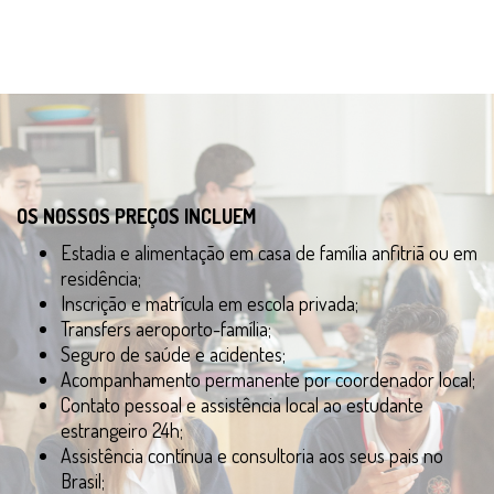
OS NOSSOS PREÇOS INCLUEM
Estadia e alimentação em casa de família anfitriã ou em
residência;
Inscrição e matrícula em escola privada;
Transfers aeroporto-família;
Seguro de saúde e acidentes;
Acompanhamento permanente por coordenador local;
Contato pessoal e assistência local ao estudante
estrangeiro 24h;
Assistência contínua e consultoria aos seus pais no
Brasil;