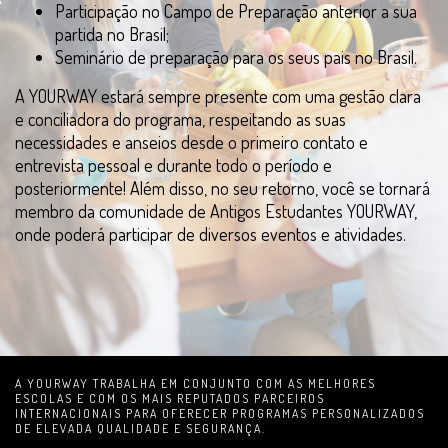
Participação no Campo de Preparação anterior a sua
partida no Brasil;
Seminário de preparação para os seus pais no Brasil.
A YOURWAY estará sempre presente com uma gestão clara
e conciliadora do programa, respeitando as suas
necessidades e anseios desde o primeiro contato e
entrevista pessoal e durante todo o período e
posteriormente! Além disso, no seu retorno, você se tornará
membro da comunidade de Antigos Estudantes YOURWAY,
onde poderá participar de diversos eventos e atividades.
A YOURWAY TRABALHA EM CONJUNTO COM AS MELHORES
ESCOLAS E COM OS MAIS REPUTADOS PARCEIROS
INTERNACIONAIS PARA OFERECER PROGRAMAS PERSONALIZADOS
DE ELEVADA QUALIDADE E SEGURANÇA.