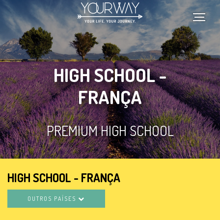
Passar
para
o
conteúdo
principal
HIGH SCHOOL -
FRANÇA
PREMIUM HIGH SCHOOL
HIGH SCHOOL - FRANÇA
OUTROS PAÍSES